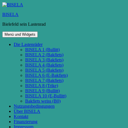
Zum
Inhalt
BISELA
springen
Bielefeld sein Lastenrad
Menü und Widgets
Die Lastenräder
BISELA 1 (Bullitt)
BISELA 2 (Bakfiets)
BISELA 3 (Bakfiets)
BISELA 4 (Bakfiets)
BISELA 5 (Bakfiets)
BISELA 6 (E-Bakfiets)
BISELA 7 (Bakfiets)
BISELA 8 (Trike)
BISELA 9 (Bullitt)
BISELA 10 (E-Bullitt)
Bakfiets weiss (B0)
Nutzungsbedingungen
Über BISELA
Kontakt
Finanzierung
Impressum