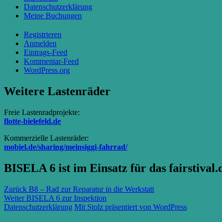
Datenschutzerklärung
Meine Buchungen
Registrieren
Anmelden
Eintrags-Feed
Kommentar-Feed
WordPress.org
Weitere Lastenräder
Freie Lastenradprojekte:
flotte-bielefeld.de
Kommerzielle Lastenräder:
mobiel.de/sharing/meinsiggi-fahrrad/
BISELA 6 ist im Einsatz für das fairstival.
Beitragsnavigation
Vorheriger
Zurück
B8 – Rad zur Reparatur in die Werkstatt
Nächster
Beitrag:
Weiter
BISELA 6 zur Inspektion
Beitrag:
Datenschutzerklärung
Mit Stolz präsentiert von WordPress