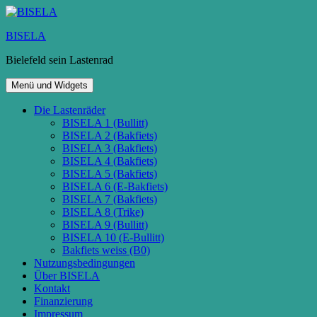
Zum
Inhalt
BISELA
springen
Bielefeld sein Lastenrad
Menü und Widgets
Die Lastenräder
BISELA 1 (Bullitt)
BISELA 2 (Bakfiets)
BISELA 3 (Bakfiets)
BISELA 4 (Bakfiets)
BISELA 5 (Bakfiets)
BISELA 6 (E-Bakfiets)
BISELA 7 (Bakfiets)
BISELA 8 (Trike)
BISELA 9 (Bullitt)
BISELA 10 (E-Bullitt)
Bakfiets weiss (B0)
Nutzungsbedingungen
Über BISELA
Kontakt
Finanzierung
Impressum