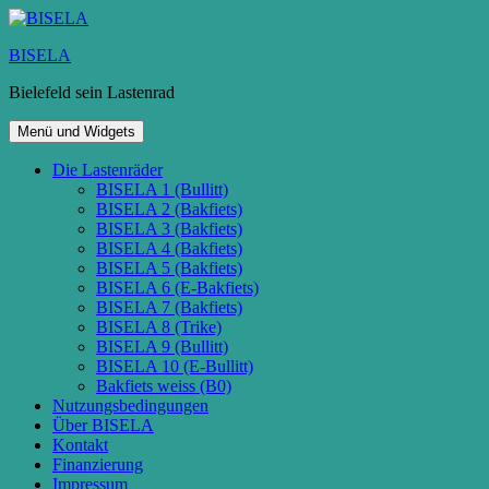
Zum
Inhalt
BISELA
springen
Bielefeld sein Lastenrad
Menü und Widgets
Die Lastenräder
BISELA 1 (Bullitt)
BISELA 2 (Bakfiets)
BISELA 3 (Bakfiets)
BISELA 4 (Bakfiets)
BISELA 5 (Bakfiets)
BISELA 6 (E-Bakfiets)
BISELA 7 (Bakfiets)
BISELA 8 (Trike)
BISELA 9 (Bullitt)
BISELA 10 (E-Bullitt)
Bakfiets weiss (B0)
Nutzungsbedingungen
Über BISELA
Kontakt
Finanzierung
Impressum