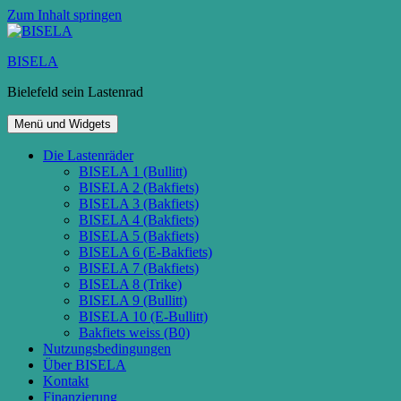
Zum Inhalt springen
BISELA
Bielefeld sein Lastenrad
Menü und Widgets
Die Lastenräder
BISELA 1 (Bullitt)
BISELA 2 (Bakfiets)
BISELA 3 (Bakfiets)
BISELA 4 (Bakfiets)
BISELA 5 (Bakfiets)
BISELA 6 (E-Bakfiets)
BISELA 7 (Bakfiets)
BISELA 8 (Trike)
BISELA 9 (Bullitt)
BISELA 10 (E-Bullitt)
Bakfiets weiss (B0)
Nutzungsbedingungen
Über BISELA
Kontakt
Finanzierung